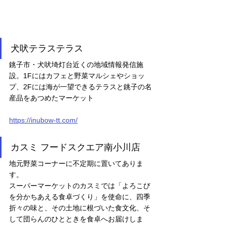
犬吠テラステラス
銚子市・犬吠埼灯台近くの地域情報発信施
設。1Fにはカフェと野菜マルシェやショッ
プ、2Fには海が一望できるテラスと銚子の名
産品をあつめたマーケット
https://inubow-tt.com/
カスミ フードスクエア南小川店
地元野菜コーナーに不定期に置いてありま
す。
スーパーマーケットのカスミでは「よろこび
を分かちあえる食卓づくり」を使命に、四季
折々の味と、その土地に根づいた食文化、そ
して団らんのひとときを食卓へお届けしま